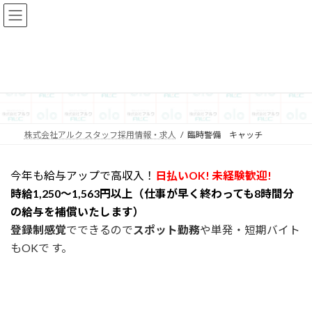
コ
ナ
ン
ビ
テ
ゲ
ン
ー
ツ
シ
臨時警備 キャッチ
へ
ョ
ス
ン
キ
に
ッ
移
株式会社アルク スタッフ採用情報・求人
臨時警備 キャッチ
プ
動
今年も給与アップで高収入！
日払いOK! 未経験歓迎!
時給1,250〜1,563円以上（仕事が早く終わっても8時間分
の給与を補償いたします）
登録制感覚
でできるので
スポット勤務
や単発・短期バイト
もOKで す。