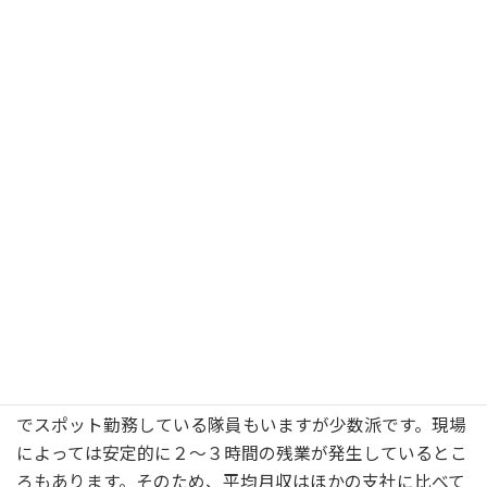
データ＠千葉支社
■男性隊員/90％ 女性隊員/10％
■最も多い年齢層/40代、50代
■平均勤続年数/7～8年選手が最も多いです。
働き方で見る千葉支社
隊員のほとんどは週５～６日勤務です。中には週１～２日
でスポット勤務している隊員もいますが少数派です。現場
によっては安定的に２～３時間の残業が発生しているとこ
ろもあります。そのため、平均月収はほかの支社に比べて