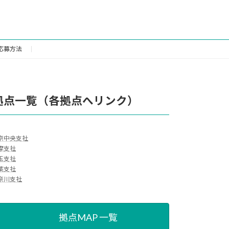
応募方法
拠点一覧（各拠点へリンク）
京中央支社
摩支社
玉支社
葉支社
奈川支社
拠点MAP 一覧