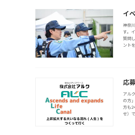
イ
神奈
す。
質問
ント
応
アル
の方
方も2
せ）で