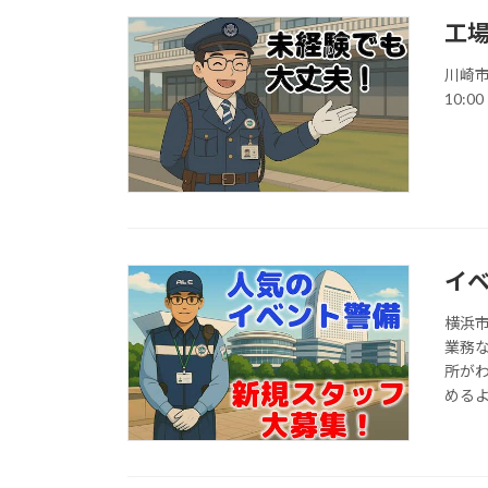
工
川崎市
10:0
イ
横浜
業務
所が
める