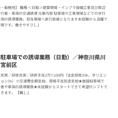
種・勤務地】 職種 ＜日勤＞建築現場・インフラ設備工事及び周辺
歩行者・車両の交通誘導 仕事内容 駐車場や工事現場などでの歩行
車両の誘導業務。担当現場へ直行直帰となります未経験から活躍で
境です。働きやすさ […]
舗駐車場での誘導業務（日勤）／神奈川県川
市宮前区
充実／研修充実／研修手当3万7,500円（法定研修20h、オリエン
ション5h）※交通費全額支給、資格手当別途支給★施設駐車場で
行者や車両の誘導業務★未経験からスタートできて希望のシフトで
きます。 【職 […]