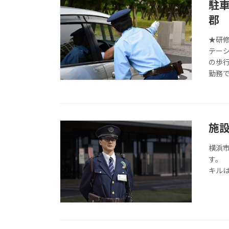
駐
郡
★研修
テー
の歩
勤務で
施
横浜
す。
キル