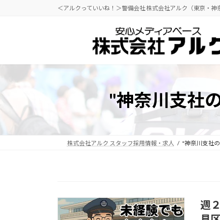
コ
ナ
＜アルクっていいね！＞警備会社 株式会社アルク（東京・神
ン
ビ
テ
ゲ
ン
ー
ツ
シ
へ
ョ
ス
ン
"神奈川支社
キ
に
ッ
移
プ
動
株式会社アルク スタッフ採用情報・求人
"神奈川支社
週
見