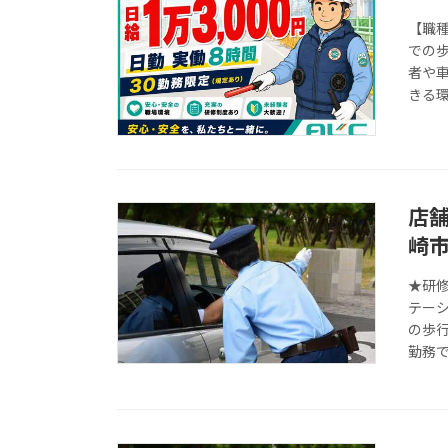
【職
での
者や
きる環
店
崎
★研修
テー
の歩
勤務で