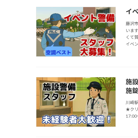
イ
藤沢
いま
くて
イベ
施
施
川崎
★ク
17: