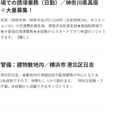
車場での誘導業務（日勤）／神奈川県高座
 ※大量募集！
充実／研修充実／研修手当3万7,500円（法定研修20h、オリエン
ション5h）※交通費全額支給、資格手当別途支給★施設駐車場で
行者や車両の誘導業務★未経験からスタートできて希望のシフトで
きます。 【職 […]
設警備：建物敷地内／横浜市 港北区日吉
市港北区日吉／★敷地内の夜間巡回や監視業務が中心となりま
 2名体制ですので、休憩もしっかり取れます。 特別な経験・ス
は不要。未経験から活躍できるオシゴトです！