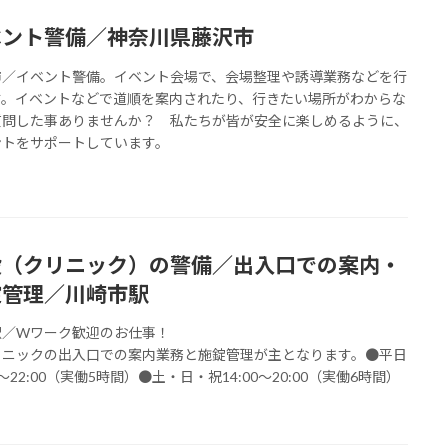
ベント警備／神奈川県藤沢市
市／イベント警備。イベント会場で、会場整理や誘導業務などを行
す。イベントなどで道順を案内されたり、行きたい場所がわからな
質問した事ありませんか？ 私たちが皆が安全に楽しめるように、
ントをサポートしています。
設（クリニック）の警備／出入口での案内・
錠管理／川崎市駅
駅／Wワーク歓迎のお仕事！
リニックの出入口での案内業務と施錠管理が主となります。●平日
00～22:00（実働5時間）●土・日・祝14:00～20:00（実働6時間）