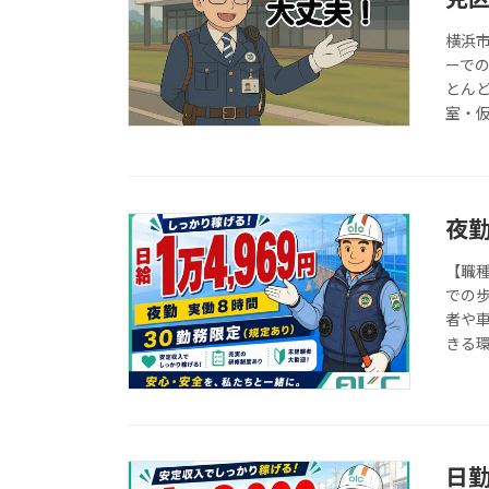
横浜
ーで
とん
室・
夜
【職
での
者や
きる環
日