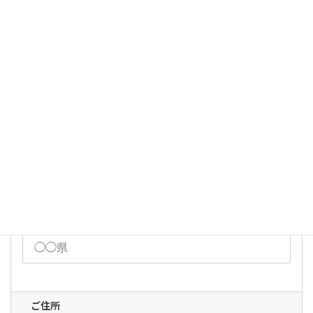
特になし
電話
メール
郵便番号
必須
都道府県
ご住所